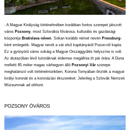
- A Magyar Királyság történelmében korábban fontos szerepet játszott
város
Pozsony
, most Szlovákia fővárosa, kulturális és gazdasági
központja
Bratislava néven
. Sokan korábbi német nevén
Pressburg
-
ként emlegetik. Magyar nevét a vár első kapitányáról Poson-ról kapta.
Ez a gyönyörű város sokáig a Magyar Országgyűlés helyszíne is volt.
Az átutazóban lévő turistáknak érdemes megállnia itt pár órára. A Duna
melletti 85 méter magas várhegyen álló
Pozsonyi Vár
szerepe
meghatározó volt történelmünkben, Korona Tornyában őrizték a magyar
királyi koronát és a koronázási ékszereket. Jelenleg a Szlovák Nemzeti
Múzeumnak ad otthont.
POZSONY ÓVÁROS