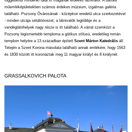
függetlenül mindenki talál itt magának érdekes látnivalót. A barokk
műemléképületekben számos érdekes múzeum, izgalmas galéria
található. Pozsony Óvárosának - középkori eredetű utca szerkezetével
- minden utcája sétálóövezet, a látnivalók legtöbbje és a
vendéglátóhelyek nagy része is itt található. A várral szemközt a
Pozsony legismertebb temploma a gótikus stílusú, eredetileg román
templom helyére a 13.században épített
Szent Márton Katedrális
áll.
Tetején a Szent Korona másolata található annak emlékére, hogy 1563
és 1830 között itt koronáztak meg 11 magyar királyt és 8 királynét.
GRASSALKOVICH PALOTA