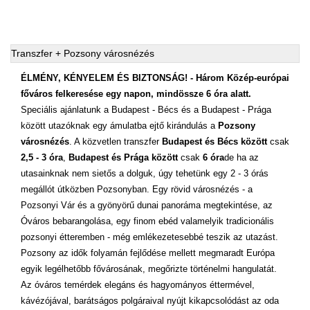
Transzfer + Pozsony városnézés
ÉLMÉNY, KÉNYELEM ÉS BIZTONSÁG! - Három Közép-európai
főváros felkeresése egy napon, mindössze 6 óra alatt.
Speciális ajánlatunk a Budapest - Bécs és a Budapest - Prága
között utazóknak egy ámulatba ejtő kirándulás a
Pozsony
városnézés
. A közvetlen transzfer
Budapest és Bécs között
csak
2,5 - 3 óra
,
Budapest és Prága között
csak
6 óra
de ha az
utasainknak nem sietős a dolguk, úgy tehetünk egy 2 - 3 órás
megállót útközben Pozsonyban. Egy rövid városnézés - a
Pozsonyi Vár és a gyönyörű dunai panoráma megtekintése, az
Óváros bebarangolása, egy finom ebéd valamelyik tradicionális
pozsonyi étteremben - még emlékezetesebbé teszik az utazást.
Pozsony az idők folyamán fejlődése mellett megmaradt Európa
egyik legélhetőbb fővárosának, megőrizte történelmi hangulatát.
Az óváros temérdek elegáns és hagyományos éttermével,
kávézójával, barátságos polgáraival nyújt kikapcsolódást az oda