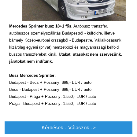
Mercedes Sprinter busz 18+1 fős
. Autóbusz transzfer,
autóbuszos személyszállítás Budapestről - külföldre, illetve
bármely Közép-európai országból - Budapestre. Vállalkozásunk
kizárólag egyéni (privát) nemzetközi és magyarországi belföldi
buszos transzfereket kínál.
Utakat, utasokat nem szervezünk,
járatokat nem indítunk.
Busz Mercedes Sprinter:
Budapest - Bécs + Pozsony: 899,- EUR / autó
Bécs - Budapest + Pozsony: 899,- EUR / autó
Budapest - Prága + Pozsony: 1.550,- EUR / autó
Prága - Budapest + Pozsony: 1.550,- EUR / autó
Kérdések - Válaszok ->