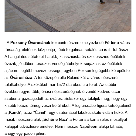
- A
Pozsony Óvárosának
központi részén elhelyezkedő
Fő tér
a város
társasági életének központja, több forgalmas sétálóutca is itt fut össze.
A hangulatos sétateret barokk, klasszicista és szecessziós épületek
övezik, jó időben teraszos vendéglátóhelyek sorjáznak az épületek
aljában. Legfőbb nevezetessége, egyben Pozson legrégebbi kő épülete
az
Óvárosháza
. A tér közepén álló Roland-kút a város népszerű
találkahelye. A szökőkút már 1572 óta ékesíti a teret. Az utóbbi
években egyre több, óriási népszerűségnek örvendő kedves utcai
szoborral gazdagodott az óváros. Sokszor úgy találjuk meg, hogy egy
kisebb fotózó tömeg veszi körül őket. A legfurcsább figura kétségtelenül
a „
Kandi
”, azaz "Čumil", egy csatornából kikukucskáló vidám fickó. A
másik népszerű alak „
Schöne Nazi
” a Fő tér sarkán széles mosollyal
kalapját üdvözlésre emelve. Nem messze
Napóleon
alakja látható,
ahogy egy padon pihen.