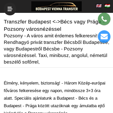
Transzfer Budapest <->Bécs vagy Prága -
Pozsony városnézéssel
Pozsony - A város amit érdemes felkeresni!
Rendhagyó privát transzfer Bécsből Budapestre,
vagy Budapestről Bécsbe - Pozsony
városnézéssel. Taxi, minibusz, angolul, németül
beszélő sofőrrel,
Élmény, kényelem, biztonság! - Három Közép-európai
főváros felkeresése egy napon, mindössze 3+3 óra
alatt. Speciális ajánlatunk a Budapest - Bécs és a
Budapest - Prága között utazóknak egy ámulatba ejtő