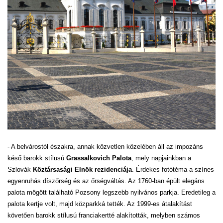
- A belvárostól északra, annak közvetlen közelében áll az impozáns
késő barokk stílusú
Grassalkovich Palota
, mely napjainkban a
Szlovák
Köztársasági Elnök rezidenciája
. Érdekes fotótéma a színes
egyenruhás díszőrség és az őrségváltás. Az 1760-ban épült elegáns
palota mögött található Pozsony legszebb nyilvános parkja. Eredetileg a
palota kertje volt, majd közparkká tették. Az 1999-es átalakítást
követően barokk stílusú franciakertté alakították, melyben számos