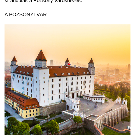
kirándulás a Pozsony városnézés.
A POZSONYI VÁR