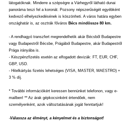
látogatóknak. Minderre a szépségre a Várhegyről látható dunai
panoráma teszi fel a koronát. Pozsony népszerűségét egyébként
kedvező elhelyezkedésének is köszönheti. A város határa egyben
országhatár is, az osztrák főváros
Bécs mindössze 80 km.
- A rendhagyó transzfert megrendelhetik akár Bécsből Budapestre
vagy Budapestről Bécsbe, Prágából Budapestre, akár Budapestről
Prága irányába is.
- Készpénzfizetés esetén az elfogadott devizák: FT, EUR, CHF,
GBP, USD.
- Hitelkártyás fizetés lehetséges (VISA, MASTER, MAESTRO) +
3 % díj.
* További információkért keressen bennünket telefonon, vagy e-
mailben! ** Az árak gépkocsinként értendőek, nem
személyenként, azok változtatásának jogát fenntartjuk!
-
Válassza az élményt, a kényelmet és a biztonságot!